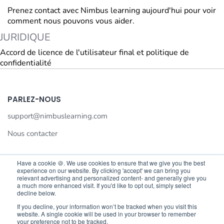
Prenez contact avec Nimbus learning aujourd'hui pour voir
comment nous pouvons vous aider.
JURIDIQUE
Accord de licence de l'utilisateur final et politique de
confidentialité
PARLEZ-NOUS
support@nimbuslearning.com
Nous contacter
Have a cookie 🍪. We use cookies to ensure that we give you the best
experience on our website. By clicking 'accept' we can bring you
We value your privacy
relevant advertising and personalized content- and generally give you
a much more enhanced visit. If you'd like to opt out, simply select
We use cookies to enhance your browsing experience,serve
decline below.
©©2026 Nimbus Learning. All rights reserved Nimbus Learning.
personalised ads or content,and analyse our traffic.By
If you decline, your information won’t be tracked when you visit this
website. A single cookie will be used in your browser to remember
clicking"Accept All",you consent to our use of cookies.
your preference not to be tracked.